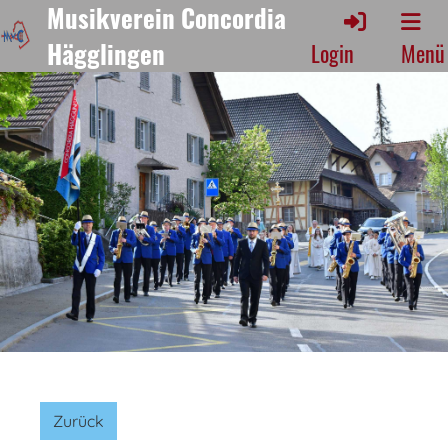
Musikverein Concordia
Hägglingen
Login
Menü
Zurück